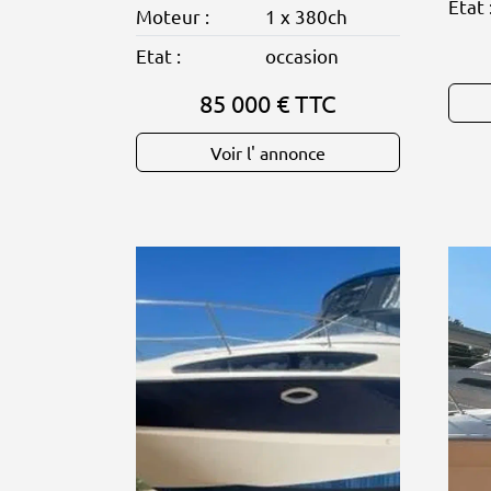
Etat 
Moteur :
1 x 380ch
Etat :
occasion
85 000 € TTC
Voir l' annonce