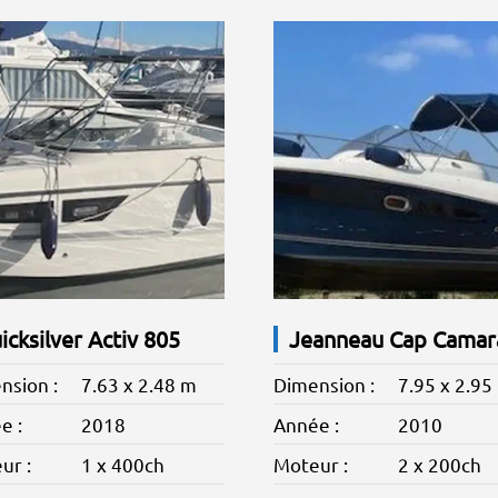
icksilver Activ 805
nsion :
7.63 x 2.48 m
Dimension :
7.95 x 2.95
e :
2018
Année :
2010
ur :
1 x 400ch
Moteur :
2 x 200ch