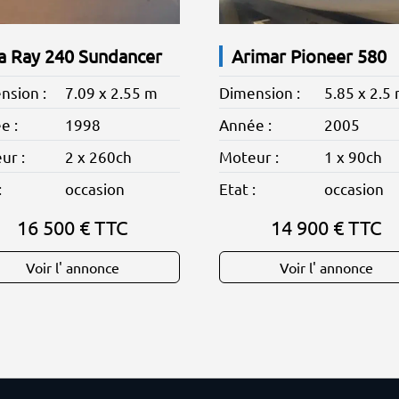
a Ray 240 Sundancer
Arimar Pioneer 580
nsion :
7.09 x 2.55 m
Dimension :
5.85 x 2.5
e :
1998
Année :
2005
ur :
2 x 260ch
Moteur :
1 x 90ch
:
occasion
Etat :
occasion
16 500 € TTC
14 900 € TTC
Voir l' annonce
Voir l' annonce