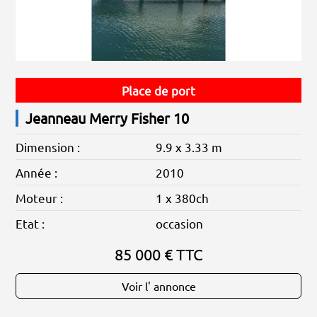
Place de port
Jeanneau Merry Fisher 10
Dimension :
9.9 x 3.33 m
Année :
2010
Moteur :
1 x 380ch
Etat :
occasion
85 000 € TTC
Voir l' annonce