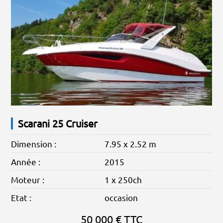
Scarani 25 Cruiser
Dimension :
7.95 x 2.52 m
Année :
2015
Moteur :
1 x 250ch
Etat :
occasion
50 000 € TTC