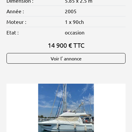
Dimension :
5.85 x 2.5 m
Année :
2005
Moteur :
1 x 90ch
Etat :
occasion
14 900 € TTC
Voir l' annonce